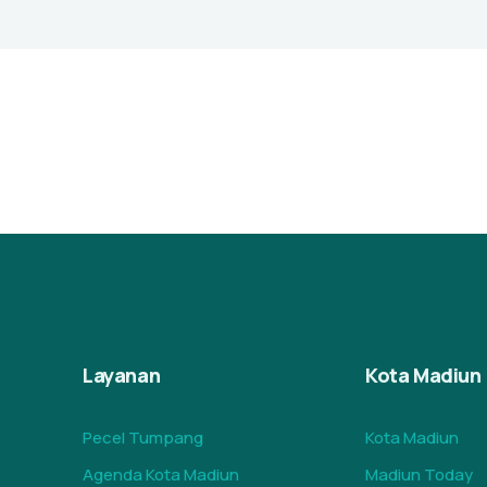
Layanan
Kota Madiun
Pecel Tumpang
Kota Madiun
Agenda Kota Madiun
Madiun Today