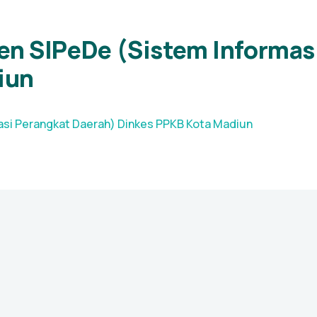
n SIPeDe (Sistem Informasi
iun
si Perangkat Daerah) Dinkes PPKB Kota Madiun