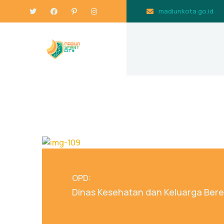
madiunkota.go.id
OPD:
Dinas Kesehatan dan Keluarga Ber