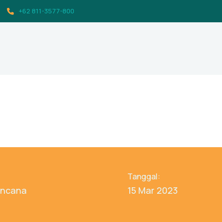
+62 811-3577-800
Tanggal:
encana
15 Mar 2023